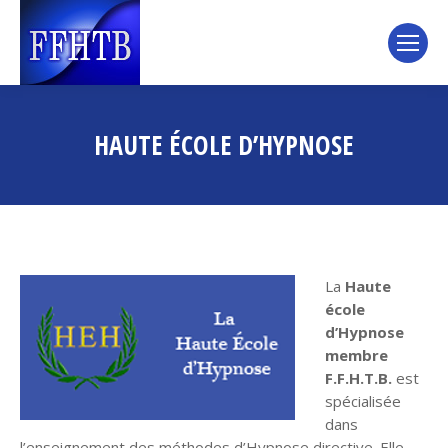
HAUTE ÉCOLE D’HYPNOSE
La
Haute
école
d’Hypnose
membre
F.F.H.T.B.
est
spécialisée
dans
l’enseignement des méthodes d’Hypnose directive. Elle