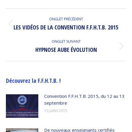
Facebook
Twitter
LinkedIn
Pinterest
Navigation
ONGLET PRÉCÉDENT
de
LES VIDÉOS DE LA CONVENTION F.F.H.T.B. 2015
Onglet
précédent
commentaire
ONGLET SUIVANT
HYPNOSE AUBE ÉVOLUTION
Onglet
suivant
Découvrez la F.F.H.T.B. !
Convention F.F.H.T.B. 2015, du 12 au 13
septembre
10 juillet 2015
De nouveaux enseignants certifiés