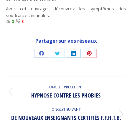
Avec cet ouvrage, découvrez les symptômes des
souffrances infantiles.
0
0
Partager sur vos réseaux
Share
Share
Share
Share
on
on
on
on
Facebook
Twitter
LinkedIn
Pinterest
Navigation
ONGLET PRÉCÉDENT
de
HYPNOSE CONTRE LES PHOBIES
Onglet
précédent
commentaire
ONGLET SUIVANT
DE NOUVEAUX ENSEIGNANTS CERTIFIÉS F.F.H.T.B.
Onglet
suivant