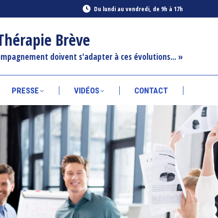
Du lundi au vendredi, de 9h à 17h
S
PRESSE
VIDÉOS
CONTACT
 Thérapie Brève
ompagnement doivent s'adapter à ces évolutions... »
PRESSE
VIDÉOS
CONTACT