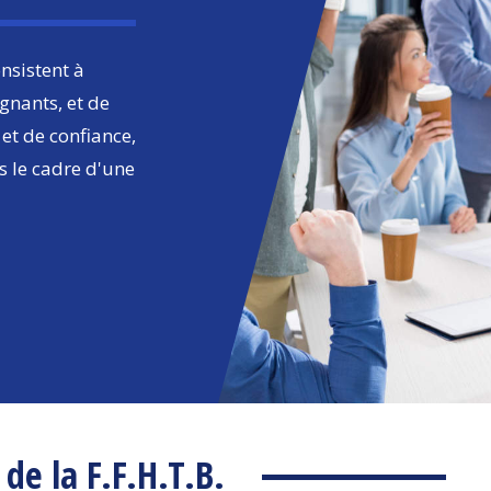
onsistent à
gnants, et de
et de confiance,
s le cadre d'une
de la F.F.H.T.B.