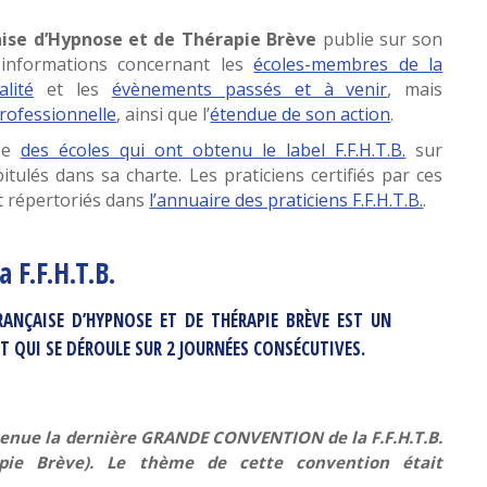
aise d’Hypnose et de Thérapie Brève
publie sur son
informations concernant les
écoles-membres de la
lité
et les
évènements passés et à venir
, mais
professionnelle
, ainsi que l’
étendue de son action
.
pe
des écoles qui ont obtenu le label F.F.H.T.B.
sur
pitulés dans sa charte. Les praticiens certifiés par ces
nt répertoriés dans
l’annuaire des praticiens F.F.H.T.B.
.
F.F.H.T.B.
ANÇAISE D’HYPNOSE ET DE THÉRAPIE BRÈVE EST UN
 QUI SE DÉROULE SUR 2 JOURNÉES CONSÉCUTIVES.
enue la dernière GRANDE CONVENTION de la F.F.H.T.B.
apie Brève). Le thème de cette convention était