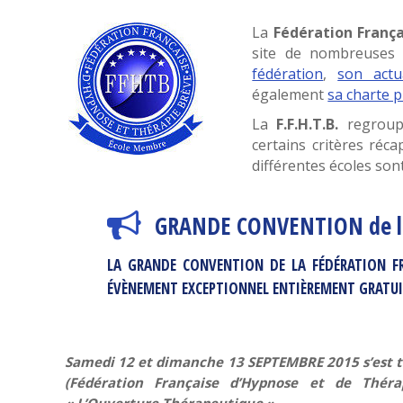
La
Fédération Franç
site de nombreuses 
fédération
,
son actua
également
sa charte 
La
F.F.H.T.B.
regrou
certains critères réca
différentes écoles so
GRANDE CONVENTION de la 
LA GRANDE CONVENTION DE LA FÉDÉRATION FR
ÉVÈNEMENT EXCEPTIONNEL ENTIÈREMENT GRATUIT
Samedi 12 et dimanche 13 SEPTEMBRE 2015 s’est t
(Fédération Française d’Hypnose et de Thér