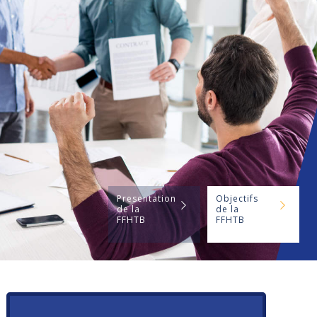
Presentation
Objectifs
de la
de la
FFHTB
FFHTB