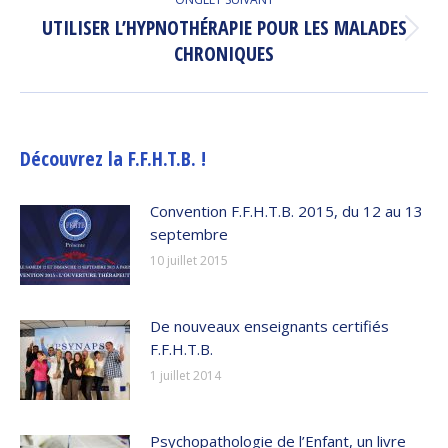
UTILISER L’HYPNOTHÉRAPIE POUR LES MALADES
Onglet
CHRONIQUES
suivant
Découvrez la F.F.H.T.B. !
Convention F.F.H.T.B. 2015, du 12 au 13
septembre
10 juillet 2015
De nouveaux enseignants certifiés
F.F.H.T.B.
1 juillet 2014
Psychopathologie de l’Enfant, un livre