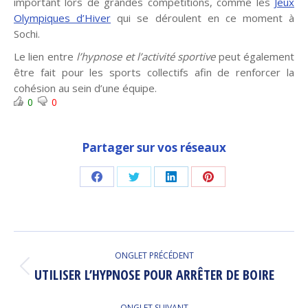
important lors de grandes compétitions, comme les
Jeux
Olympiques d’Hiver
qui se déroulent en ce moment à
Sochi.
Le lien entre
l’hypnose et l’activité sportive
peut également
être fait pour les sports collectifs afin de renforcer la
cohésion au sein d’une équipe.
0
0
Partager sur vos réseaux
Share
Share
Share
Share
on
on
on
on
Facebook
Twitter
LinkedIn
Pinterest
Navigation
ONGLET PRÉCÉDENT
de
UTILISER L’HYPNOSE POUR ARRÊTER DE BOIRE
Onglet
précédent
commentaire
ONGLET SUIVANT